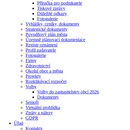
Příručka pro podnikatele
Tiskové zprávy
Důležité odkazy
Fotogalerie
Vyhlášky, ceníky, dokumenty
Strategické dokumenty
Povodňový plán města
Územně plánovací dokumentace
Registr oznámení
Profil zadavatele
Fotogalerie
Firmy
Zdravotnictví
Okolní obce a města
Projekty
Rozklikávací rozpočet
Volby
Volby do zastupitelstev obcí 2026
Dokumenty
Senioři
Virtuální prohlídka
Ztráty a nálezy
GDPR
Úřad
Kontakty