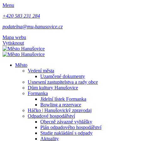
Menu
+420 583 231 284
podatelna@mu-hanusovice.cz
Mapa webu
Vytisknout
Město
Vedení města
Uzamčené dokumenty
Usnesení zastupitelstva a rady obce
Dům kultury Hanušovice
Formanka
Jídelní lístek Formanka
Bowling a rezervace
Háčko | Hanušovický zpravodaj
Odpadové hospodářství
Obecně závazné vyhlášky
Plán odpadového hospodářství
Studie nakládání s odpady
Aktuality