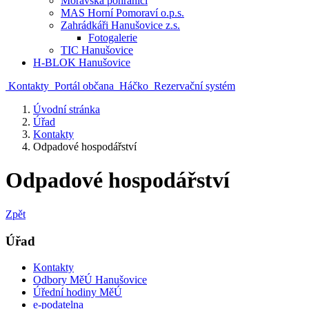
Moravská pohraničí
MAS Horní Pomoraví o.p.s.
Zahrádkáři Hanušovice z.s.
Fotogalerie
TIC Hanušovice
H-BLOK Hanušovice
Kontakty
Portál občana
Háčko
Rezervační systém
Úvodní stránka
Úřad
Kontakty
Odpadové hospodářství
Odpadové hospodářství
Zpět
Úřad
Kontakty
Odbory MěÚ Hanušovice
Úřední hodiny MěÚ
e-podatelna