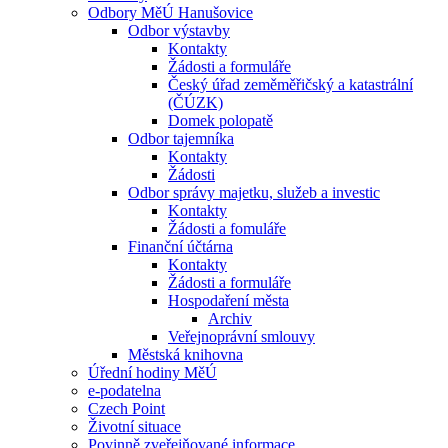
Odbory MěÚ Hanušovice
Odbor výstavby
Kontakty
Žádosti a formuláře
Český úřad zeměměřičský a katastrální
(ČÚZK)
Domek polopatě
Odbor tajemníka
Kontakty
Žádosti
Odbor správy majetku, služeb a investic
Kontakty
Žádosti a fomuláře
Finanční účtárna
Kontakty
Žádosti a formuláře
Hospodaření města
Archiv
Veřejnoprávní smlouvy
Městská knihovna
Úřední hodiny MěÚ
e-podatelna
Czech Point
Životní situace
Povinně zveřejňované informace