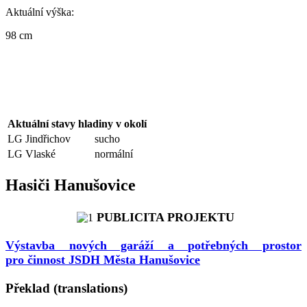
Aktuální výška:
98 cm
Aktuální stavy hladiny v okolí
LG Jindřichov
sucho
LG Vlaské
normální
Hasiči Hanušovice
PUBLICITA PROJEKTU
Výstavba nových garáží a potřebných prostor
pro činnost JSDH Města Hanušovice
Překlad (translations)