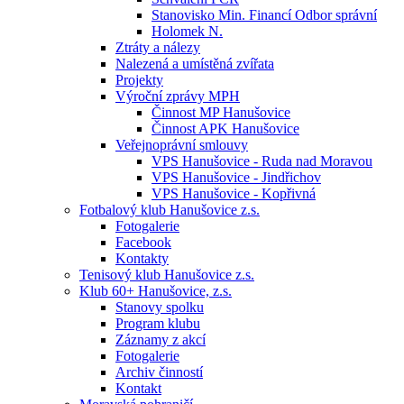
Stanovisko Min. Financí Odbor správní
Holomek N.
Ztráty a nálezy
Nalezená a umístěná zvířata
Projekty
Výroční zprávy MPH
Činnost MP Hanušovice
Činnost APK Hanušovice
Veřejnoprávní smlouvy
VPS Hanušovice - Ruda nad Moravou
VPS Hanušovice - Jindřichov
VPS Hanušovice - Kopřivná
Fotbalový klub Hanušovice z.s.
Fotogalerie
Facebook
Kontakty
Tenisový klub Hanušovice z.s.
Klub 60+ Hanušovice, z.s.
Stanovy spolku
Program klubu
Záznamy z akcí
Fotogalerie
Archiv činností
Kontakt