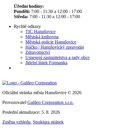
Úřední hodiny:
Pondělí:
7:00 - 11:30 a 12:00 - 17:00
Středa:
7:00 - 11:30 a 12:00 - 17:00
Rychlé odkazy
TIC Hanušovice
Městská knihovna
Městská policie Hanušovice
Háčko | Hanušovický zpravodaj
Zdravotnictví
Usnesení zastupitelstva a rady obce
Jídelní lístek Formanka
Oficiální stránka města Hanušovice © 2026
Provozovatel
Galileo Corporation s.r.o.
Poslední aktualizace: 5. 8. 2026
Změna vzhledu
,
Struktura stránek