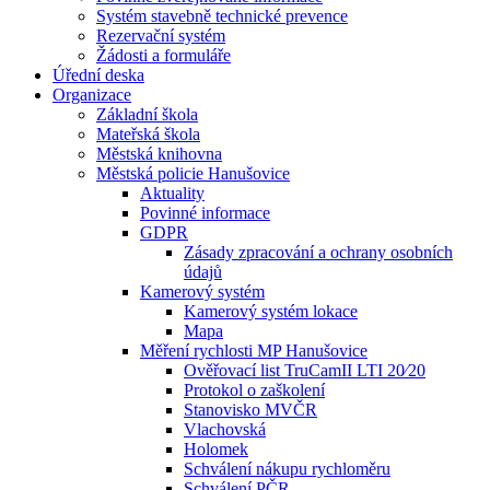
Systém stavebně technické prevence
Rezervační systém
Žádosti a formuláře
Úřední deska
Organizace
Základní škola
Mateřská škola
Městská knihovna
Městská policie Hanušovice
Aktuality
Povinné informace
GDPR
Zásady zpracování a ochrany osobních
údajů
Kamerový systém
Kamerový systém lokace
Mapa
Měření rychlosti MP Hanušovice
Ověřovací list TruCamII LTI 20⁄20
Protokol o zaškolení
Stanovisko MVČR
Vlachovská
Holomek
Schválení nákupu rychloměru
Schválení PČR