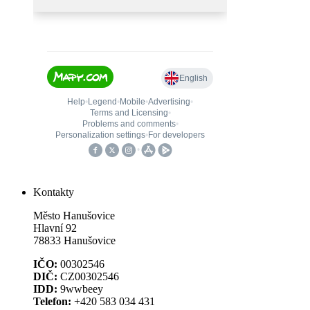
Kontakty
Město Hanušovice
Hlavní 92
78833 Hanušovice
IČO:
00302546
DIČ:
CZ00302546
IDD:
9wwbeey
Telefon:
+420 583 034 431