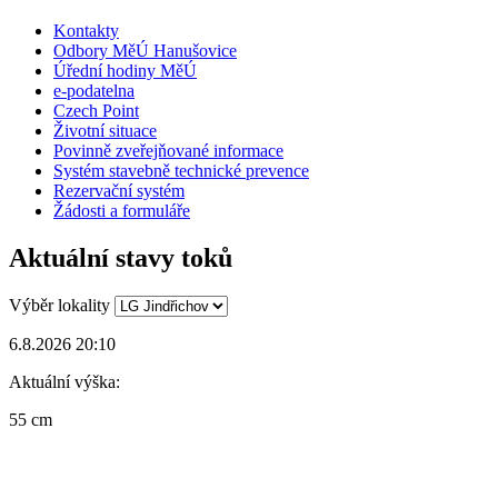
Kontakty
Odbory MěÚ Hanušovice
Úřední hodiny MěÚ
e-podatelna
Czech Point
Životní situace
Povinně zveřejňované informace
Systém stavebně technické prevence
Rezervační systém
Žádosti a formuláře
Aktuální stavy toků
Výběr lokality
6.8.2026 20:10
Aktuální výška:
55 cm