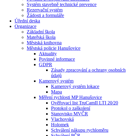
Systém stavebně technické prevence
Rezervační systém
Žádosti a formuláře
Úřední deska
Organizace
Základní škola
Mateřská škola
Městská knihovna
Městská policie Hanušovice
Aktuality
Povinné informace
GDPR
Zásady zpracování a ochrany osobních
údajů
Kamerový systém
Kamerový systém lokace
Mapa
Měření rychlosti MP Hanušovice
Ověřovací list TruCamII LTI 20⁄20
Protokol o zaškolení
Stanovisko MVČR
Vlachovská
Holomek
Schválení nákupu rychloměru
Schválení PČR