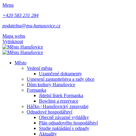
Menu
+420 583 231 284
podatelna@mu-hanusovice.cz
Mapa webu
Vytisknout
Město
Vedení města
Uzamčené dokumenty
Usnesení zastupitelstva a rady obce
Dům kultury Hanušovice
Formanka
Jídelní lístek Formanka
Bowling a rezervace
Háčko | Hanušovický zpravodaj
Odpadové hospodářství
Obecně závazné vyhlášky
Plán odpadového hospodářství
Studie nakládání s odpady
Aktuality