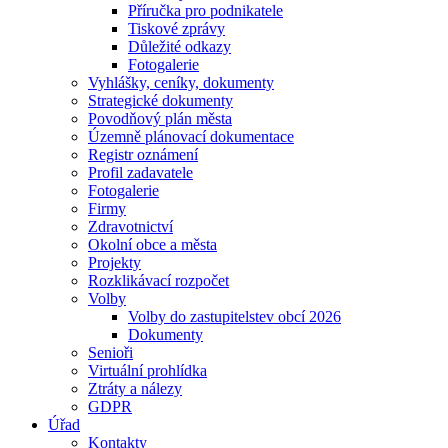
Příručka pro podnikatele
Tiskové zprávy
Důležité odkazy
Fotogalerie
Vyhlášky, ceníky, dokumenty
Strategické dokumenty
Povodňový plán města
Územně plánovací dokumentace
Registr oznámení
Profil zadavatele
Fotogalerie
Firmy
Zdravotnictví
Okolní obce a města
Projekty
Rozklikávací rozpočet
Volby
Volby do zastupitelstev obcí 2026
Dokumenty
Senioři
Virtuální prohlídka
Ztráty a nálezy
GDPR
Úřad
Kontakty