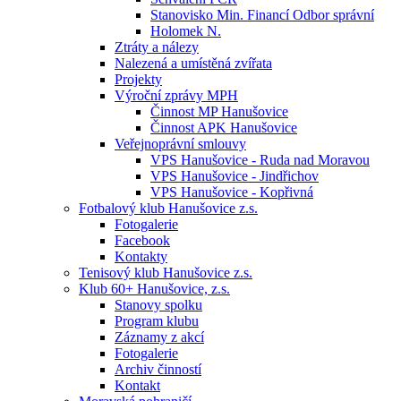
Stanovisko Min. Financí Odbor správní
Holomek N.
Ztráty a nálezy
Nalezená a umístěná zvířata
Projekty
Výroční zprávy MPH
Činnost MP Hanušovice
Činnost APK Hanušovice
Veřejnoprávní smlouvy
VPS Hanušovice - Ruda nad Moravou
VPS Hanušovice - Jindřichov
VPS Hanušovice - Kopřivná
Fotbalový klub Hanušovice z.s.
Fotogalerie
Facebook
Kontakty
Tenisový klub Hanušovice z.s.
Klub 60+ Hanušovice, z.s.
Stanovy spolku
Program klubu
Záznamy z akcí
Fotogalerie
Archiv činností
Kontakt