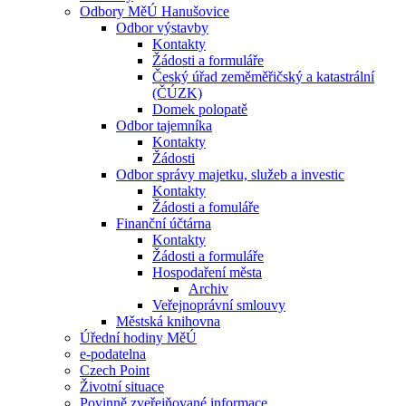
Odbory MěÚ Hanušovice
Odbor výstavby
Kontakty
Žádosti a formuláře
Český úřad zeměměřičský a katastrální
(ČÚZK)
Domek polopatě
Odbor tajemníka
Kontakty
Žádosti
Odbor správy majetku, služeb a investic
Kontakty
Žádosti a fomuláře
Finanční účtárna
Kontakty
Žádosti a formuláře
Hospodaření města
Archiv
Veřejnoprávní smlouvy
Městská knihovna
Úřední hodiny MěÚ
e-podatelna
Czech Point
Životní situace
Povinně zveřejňované informace