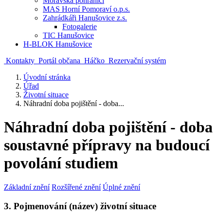
Moravská pohraničí
MAS Horní Pomoraví o.p.s.
Zahrádkáři Hanušovice z.s.
Fotogalerie
TIC Hanušovice
H-BLOK Hanušovice
Kontakty
Portál občana
Háčko
Rezervační systém
Úvodní stránka
Úřad
Životní situace
Náhradní doba pojištění - doba...
Náhradní doba pojištění - doba
soustavné přípravy na budoucí
povolání studiem
Základní znění
Rozšířené znění
Úplné znění
3. Pojmenování (název) životní situace