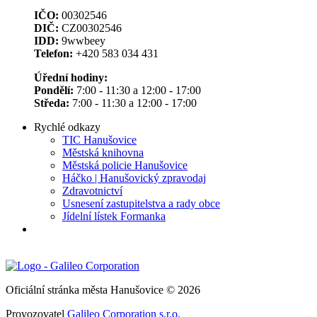
IČO:
00302546
DIČ:
CZ00302546
IDD:
9wwbeey
Telefon:
+420 583 034 431
Úřední hodiny:
Pondělí:
7:00 - 11:30 a 12:00 - 17:00
Středa:
7:00 - 11:30 a 12:00 - 17:00
Rychlé odkazy
TIC Hanušovice
Městská knihovna
Městská policie Hanušovice
Háčko | Hanušovický zpravodaj
Zdravotnictví
Usnesení zastupitelstva a rady obce
Jídelní lístek Formanka
Oficiální stránka města Hanušovice © 2026
Provozovatel
Galileo Corporation s.r.o.