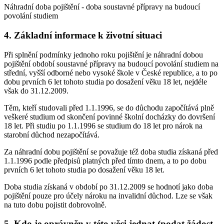
Náhradní doba pojištění - doba soustavné přípravy na budoucí
povolání studiem
4. Základní informace k životní situaci
Při splnění podmínky jednoho roku pojištění je náhradní dobou
pojištění období soustavné přípravy na budoucí povolání studiem na
střední, vyšší odborné nebo vysoké škole v České republice, a to po
dobu prvních 6 let tohoto studia po dosažení věku 18 let, nejdéle
však do 31.12.2009.
Těm, kteří studovali před 1.1.1996, se do důchodu započítává plně
veškeré studium od skončení povinné školní docházky do dovršení
18 let. Při studiu po 1.1.1996 se studium do 18 let pro nárok na
starobní důchod nezapočítává.
Za náhradní dobu pojištění se považuje též doba studia získaná před
1.1.1996 podle předpisů platných před tímto dnem, a to po dobu
prvních 6 let tohoto studia po dosažení věku 18 let.
Doba studia získaná v období po 31.12.2009 se hodnotí jako doba
pojištění pouze pro účely nároku na invalidní důchod. Lze se však
na tuto dobu pojistit dobrovolně.
5. Kdo je oprávněn v této věci jednat (podat žádost