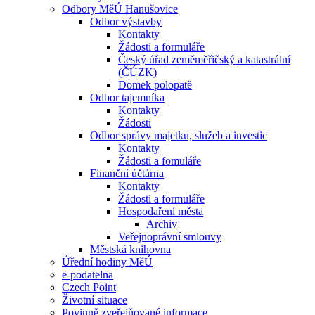
Odbory MěÚ Hanušovice
Odbor výstavby
Kontakty
Žádosti a formuláře
Český úřad zeměměřičský a katastrální
(ČÚZK)
Domek polopatě
Odbor tajemníka
Kontakty
Žádosti
Odbor správy majetku, služeb a investic
Kontakty
Žádosti a fomuláře
Finanční účtárna
Kontakty
Žádosti a formuláře
Hospodaření města
Archiv
Veřejnoprávní smlouvy
Městská knihovna
Úřední hodiny MěÚ
e-podatelna
Czech Point
Životní situace
Povinně zveřejňované informace