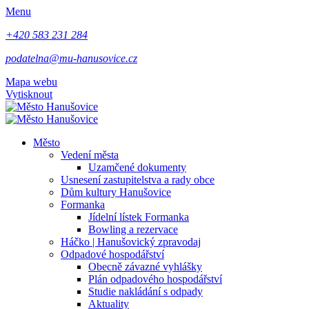
Menu
+420 583 231 284
podatelna@mu-hanusovice.cz
Mapa webu
Vytisknout
Město
Vedení města
Uzamčené dokumenty
Usnesení zastupitelstva a rady obce
Dům kultury Hanušovice
Formanka
Jídelní lístek Formanka
Bowling a rezervace
Háčko | Hanušovický zpravodaj
Odpadové hospodářství
Obecně závazné vyhlášky
Plán odpadového hospodářství
Studie nakládání s odpady
Aktuality