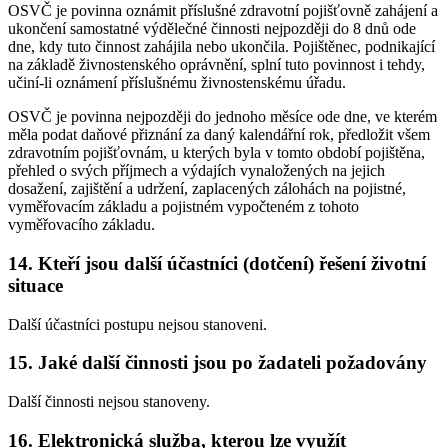
OSVČ je povinna oznámit příslušné zdravotní pojišťovně zahájení a
ukončení samostatné výdělečné činnosti nejpozději do 8 dnů ode
dne, kdy tuto činnost zahájila nebo ukončila. Pojištěnec, podnikající
na základě živnostenského oprávnění, splní tuto povinnost i tehdy,
učiní-li oznámení příslušnému živnostenskému úřadu.
OSVČ je povinna nejpozději do jednoho měsíce ode dne, ve kterém
měla podat daňové přiznání za daný kalendářní rok, předložit všem
zdravotním pojišťovnám, u kterých byla v tomto období pojištěna,
přehled o svých příjmech a výdajích vynaložených na jejich
dosažení, zajištění a udržení, zaplacených zálohách na pojistné,
vyměřovacím základu a pojistném vypočteném z tohoto
vyměřovacího základu.
14. Kteří jsou další účastníci (dotčení) řešení životní
situace
Další účastníci postupu nejsou stanoveni.
15. Jaké další činnosti jsou po žadateli požadovány
Další činnosti nejsou stanoveny.
16. Elektronická služba, kterou lze využít