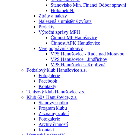
Stanovisko Min. Financí Odbor správní
Holomek N.
Ztráty a nálezy
Nalezená a umístěná zvířata
Projekty
Výroční zprávy MPH
Činnost MP Hanušovice
Činnost APK Hanušovice
Veřejnoprávní smlouvy
VPS Hanušovice - Ruda nad Moravou
VPS Hanušovice - Jindřichov
VPS Hanušovice - Kopřivná
Fotbalový klub Hanušovice z.s.
Fotogalerie
Facebook
Kontakty
Tenisový klub Hanušovice z.s.
Klub 60+ Hanušovice, z.s.
Stanovy spolku
Program klubu
Záznamy z akcí
Fotogalerie
Archiv činností
Kontakt