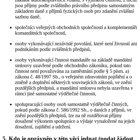
jsou příjmy podle zvláštního právního předpisu samostatným
základem daně z příjmů fyzických osob pro zdanění zvláštní
sazbou daně,
společníci veřejných obchodních společností a komplementáři
komanditních společností,
osoby vykonávající nezávislé povolání, které není živností ani
podnikáním podle zvláštních předpisů,
osoby vykonávající činnost mandatáře na základě mandátní
smlouvy uzavřené podle obchodního zákoníku, pokud tato
činnost není považována za zaměstnání podle § 5 písm. a)
zákona č. 48/1997 Sb., o veřejném zdravotním pojištění a o
změně a doplnění některých souvisejících zákonů, ve znění
pozdějších předpisů, a mandátní smlouva nebyla uzavřena v
rámci jiné samostatné výdělečné činnosti,
spolupracující osoby osob samostatně výdělečně činných,
pokud podle zákona č. 586/1992 Sb., o daních z příjmů, ve
znění pozdějších předpisů, lze na ně rozdělovat příjmy
dosažené výkonem spolupráce a výdaje vynaložené na jejich
dosažení, zajištění a udržení.
5. Kdo je oprávněn v této věci jednat (podat žádost