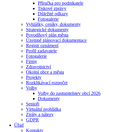
Příručka pro podnikatele
Tiskové zprávy
Důležité odkazy
Fotogalerie
Vyhlášky, ceníky, dokumenty
Strategické dokumenty
Povodňový plán města
Územně plánovací dokumentace
Registr oznámení
Profil zadavatele
Fotogalerie
Firmy
Zdravotnictví
Okolní obce a města
Projekty
Rozklikávací rozpočet
Volby
Volby do zastupitelstev obcí 2026
Dokumenty
Senioři
Virtuální prohlídka
Ztráty a nálezy
GDPR
Úřad
Kontakty