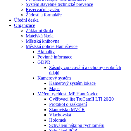
Systém stavebně technické prevence
Rezervační systém
Žádosti a formuláře
Úřední deska
Organizace
Základní škola
Mateřská škola
Městská knihovna
Městská policie Hanušovice
Aktuality
Povinné informace
GDPR
Zásady zpracování a ochrany osobních
údajů
Kamerový systém
Kamerový systém lokace
Mapa
Měření rychlosti MP Hanušovice
Ověřovací list TruCamII LTI 20⁄20
Protokol o zaškolení
Stanovisko MVČR
Vlachovská
Holomek
Schválení nákupu rychloměru
Schválení PČR