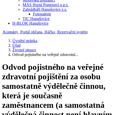
Moravská pohraničí
MAS Horní Pomoraví o.p.s.
Zahrádkáři Hanušovice z.s.
Fotogalerie
TIC Hanušovice
H-BLOK Hanušovice
Kontakty
Portál občana
Háčko
Rezervační systém
Úvodní stránka
Úřad
Životní situace
Odvod pojistného na veřejné zdravotní...
Odvod pojistného na veřejné
zdravotní pojištění za osobu
samostatně výdělečně činnou,
která je současně
zaměstnancem (a samostatná
výdělečná činnost není hlavním