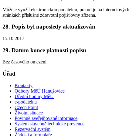
Můžete využít elektronickou podatelnu, pokud je na internetových
stránkách příslušné zdravotní pojišťovny zřízena.
28. Popis byl naposledy aktualizován
15.10.2017
29. Datum konce platnosti popisu
Bez časového omezení.
Úřad
Kontakty
Odbory MěÚ Hanušovice
Úřední hodiny MěÚ
e-podatelna
Czech Point
Životní situace
Povinně zveřejňované informace
Systém stavebně technické prevence
Rezervační systém
Žádosti a formuláře