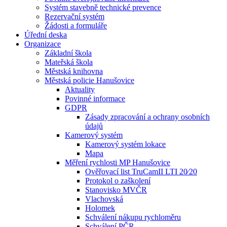
Systém stavebně technické prevence
Rezervační systém
Žádosti a formuláře
Úřední deska
Organizace
Základní škola
Mateřská škola
Městská knihovna
Městská policie Hanušovice
Aktuality
Povinné informace
GDPR
Zásady zpracování a ochrany osobních
údajů
Kamerový systém
Kamerový systém lokace
Mapa
Měření rychlosti MP Hanušovice
Ověřovací list TruCamII LTI 20⁄20
Protokol o zaškolení
Stanovisko MVČR
Vlachovská
Holomek
Schválení nákupu rychloměru
Schválení PČR