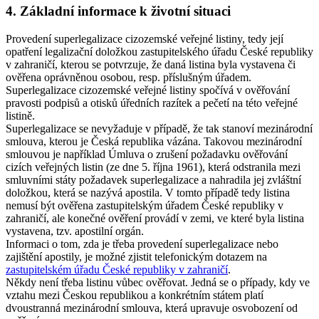
4. Základní informace k životní situaci
Provedení superlegalizace cizozemské veřejné listiny, tedy její
opatření legalizační doložkou zastupitelského úřadu České republiky
v zahraničí, kterou se potvrzuje, že daná listina byla vystavena či
ověřena oprávněnou osobou, resp. příslušným úřadem.
Superlegalizace cizozemské veřejné listiny spočívá v ověřování
pravosti podpisů a otisků úředních razítek a pečetí na této veřejné
listině.
Superlegalizace se nevyžaduje v případě, že tak stanoví mezinárodní
smlouva, kterou je Česká republika vázána. Takovou mezinárodní
smlouvou je například Úmluva o zrušení požadavku ověřování
cizích veřejných listin (ze dne 5. října 1961), která odstranila mezi
smluvními státy požadavek superlegalizace a nahradila jej zvláštní
doložkou, která se nazývá apostila. V tomto případě tedy listina
nemusí být ověřena zastupitelským úřadem České republiky v
zahraničí, ale konečné ověření provádí v zemi, ve které byla listina
vystavena, tzv. apostilní orgán.
Informaci o tom, zda je třeba provedení superlegalizace nebo
zajištění apostily, je možné zjistit telefonickým dotazem na
zastupitelském úřadu České republiky v zahraničí
.
Někdy není třeba listinu vůbec ověřovat. Jedná se o případy, kdy ve
vztahu mezi Českou republikou a konkrétním státem platí
dvoustranná mezinárodní smlouva, která upravuje osvobození od