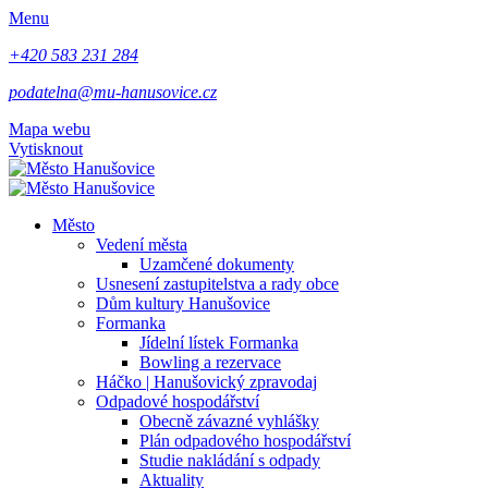
Menu
+420 583 231 284
podatelna@mu-hanusovice.cz
Mapa webu
Vytisknout
Město
Vedení města
Uzamčené dokumenty
Usnesení zastupitelstva a rady obce
Dům kultury Hanušovice
Formanka
Jídelní lístek Formanka
Bowling a rezervace
Háčko | Hanušovický zpravodaj
Odpadové hospodářství
Obecně závazné vyhlášky
Plán odpadového hospodářství
Studie nakládání s odpady
Aktuality