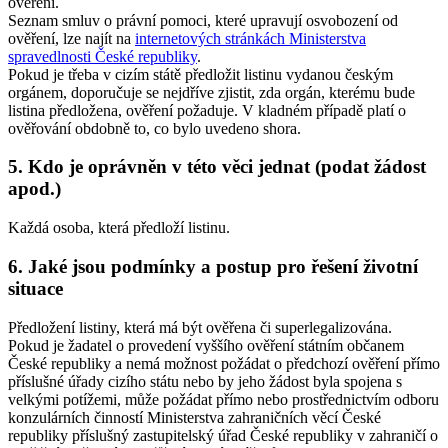
ověření.
Seznam smluv o právní pomoci, které upravují osvobození od
ověření, lze najít na
internetových stránkách Ministerstva
spravedlnosti České republiky
.
Pokud je třeba v cizím státě předložit listinu vydanou českým
orgánem, doporučuje se nejdříve zjistit, zda orgán, kterému bude
listina předložena, ověření požaduje. V kladném případě platí o
ověřování obdobně to, co bylo uvedeno shora.
5. Kdo je oprávněn v této věci jednat (podat žádost
apod.)
Každá osoba, která předloží listinu.
6. Jaké jsou podmínky a postup pro řešení životní
situace
Předložení listiny, která má být ověřena či superlegalizována.
Pokud je žadatel o provedení vyššího ověření státním občanem
České republiky a nemá možnost požádat o předchozí ověření přímo
příslušné úřady cizího státu nebo by jeho žádost byla spojena s
velkými potížemi, může požádat přímo nebo prostřednictvím odboru
konzulárních činností Ministerstva zahraničních věcí České
republiky příslušný zastupitelský úřad České republiky v zahraničí o