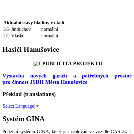
Aktuální stavy hladiny v okolí
LG Jindřichov
normální
LG Vlaské
normální
Hasiči Hanušovice
PUBLICITA PROJEKTU
Výstavba nových garáží a potřebných prostor
pro činnost JSDH Města Hanušovice
Překlad (translations)
Select Language
▼
Systém GINA
Pořízení systému GINA, který je instalován ve vozidle CAS 24 T