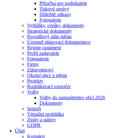
Příručka pro podnikatele
Tiskové zprávy
Důležité odkazy
Fotogalerie
Vyhlášky, ceníky, dokumenty
Strategické dokumenty
Povodňový plán města
Územně plánovací dokumentace
Registr oznámení
Profil zadavatele
Fotogalerie
Firmy
Zdravotnictví
Okolní obce a města
Projekty
Rozklikávací rozpočet
Volby
Volby do zastupitelstev obcí 2026
Dokumenty
Senioři
Virtuální prohlídka
Ztráty a nálezy
GDPR
Úřad
Kontakty