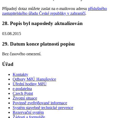
Případný dotaz můžete zaslat na e-mailovou adresu
příslušného
zastupitelského úřadu České republiky v zahraničí
.
28. Popis byl naposledy aktualizován
03.08.2015
29. Datum konce platnosti popisu
Bez časového omezení.
Úřad
Kontakty
Odbory MěÚ Hanušovice
Úřední hodiny MěÚ
e-podatelna
Czech Point
Životní situace
Povinně zveřejňované informace
Systém stavebně technické prevence
Rezervační systém
Žádosti a formuláře