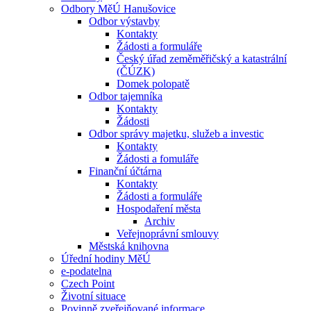
Odbory MěÚ Hanušovice
Odbor výstavby
Kontakty
Žádosti a formuláře
Český úřad zeměměřičský a katastrální
(ČÚZK)
Domek polopatě
Odbor tajemníka
Kontakty
Žádosti
Odbor správy majetku, služeb a investic
Kontakty
Žádosti a fomuláře
Finanční účtárna
Kontakty
Žádosti a formuláře
Hospodaření města
Archiv
Veřejnoprávní smlouvy
Městská knihovna
Úřední hodiny MěÚ
e-podatelna
Czech Point
Životní situace
Povinně zveřejňované informace