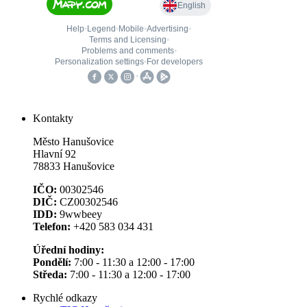
Kontakty
Město Hanušovice
Hlavní 92
78833 Hanušovice
IČO:
00302546
DIČ:
CZ00302546
IDD:
9wwbeey
Telefon:
+420 583 034 431
Úřední hodiny:
Pondělí:
7:00 - 11:30 a 12:00 - 17:00
Středa:
7:00 - 11:30 a 12:00 - 17:00
Rychlé odkazy