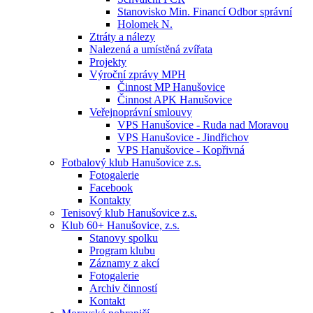
Stanovisko Min. Financí Odbor správní
Holomek N.
Ztráty a nálezy
Nalezená a umístěná zvířata
Projekty
Výroční zprávy MPH
Činnost MP Hanušovice
Činnost APK Hanušovice
Veřejnoprávní smlouvy
VPS Hanušovice - Ruda nad Moravou
VPS Hanušovice - Jindřichov
VPS Hanušovice - Kopřivná
Fotbalový klub Hanušovice z.s.
Fotogalerie
Facebook
Kontakty
Tenisový klub Hanušovice z.s.
Klub 60+ Hanušovice, z.s.
Stanovy spolku
Program klubu
Záznamy z akcí
Fotogalerie
Archiv činností
Kontakt