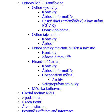
Odbory MěÚ Hanušovice
Odbor výstavby
Kontakty
Žádosti a formuláře
Český úřad zeměměřičský a katastrální
(ČÚZK)
Domek polopatě
Odbor tajemníka
Kontakty
Žádosti
Odbor správy majetku, služeb a investic
Kontakty
Žádosti a fomuláře
Finanční účtárna
Kontakty
Žádosti a formuláře
Hospodaření města
Archiv
Veřejnoprávní smlouvy
Městská knihovna
Úřední hodiny MěÚ
e-podatelna
Czech Point
Životní situace
Povinně zveřejňované informace