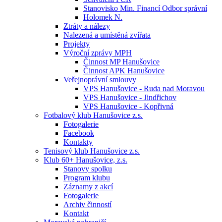
Stanovisko Min. Financí Odbor správní
Holomek N.
Ztráty a nálezy
Nalezená a umístěná zvířata
Projekty
Výroční zprávy MPH
Činnost MP Hanušovice
Činnost APK Hanušovice
Veřejnoprávní smlouvy
VPS Hanušovice - Ruda nad Moravou
VPS Hanušovice - Jindřichov
VPS Hanušovice - Kopřivná
Fotbalový klub Hanušovice z.s.
Fotogalerie
Facebook
Kontakty
Tenisový klub Hanušovice z.s.
Klub 60+ Hanušovice, z.s.
Stanovy spolku
Program klubu
Záznamy z akcí
Fotogalerie
Archiv činností
Kontakt