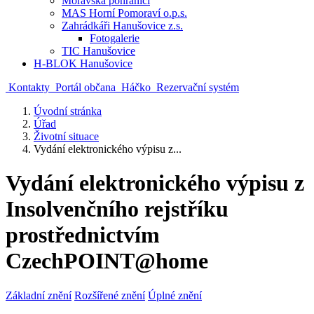
Moravská pohraničí
MAS Horní Pomoraví o.p.s.
Zahrádkáři Hanušovice z.s.
Fotogalerie
TIC Hanušovice
H-BLOK Hanušovice
Kontakty
Portál občana
Háčko
Rezervační systém
Úvodní stránka
Úřad
Životní situace
Vydání elektronického výpisu z...
Vydání elektronického výpisu z
Insolvenčního rejstříku
prostřednictvím
CzechPOINT@home
Základní znění
Rozšířené znění
Úplné znění