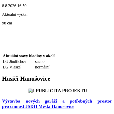
8.8.2026 16:50
Aktuální výška:
98 cm
Aktuální stavy hladiny v okolí
LG Jindřichov
sucho
LG Vlaské
normální
Hasiči Hanušovice
PUBLICITA PROJEKTU
Výstavba nových garáží a potřebných prostor
pro činnost JSDH Města Hanušovice