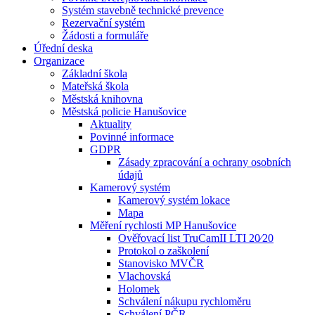
Systém stavebně technické prevence
Rezervační systém
Žádosti a formuláře
Úřední deska
Organizace
Základní škola
Mateřská škola
Městská knihovna
Městská policie Hanušovice
Aktuality
Povinné informace
GDPR
Zásady zpracování a ochrany osobních
údajů
Kamerový systém
Kamerový systém lokace
Mapa
Měření rychlosti MP Hanušovice
Ověřovací list TruCamII LTI 20⁄20
Protokol o zaškolení
Stanovisko MVČR
Vlachovská
Holomek
Schválení nákupu rychloměru
Schválení PČR