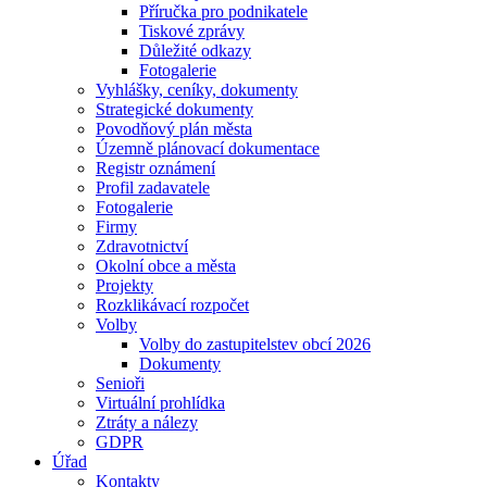
Příručka pro podnikatele
Tiskové zprávy
Důležité odkazy
Fotogalerie
Vyhlášky, ceníky, dokumenty
Strategické dokumenty
Povodňový plán města
Územně plánovací dokumentace
Registr oznámení
Profil zadavatele
Fotogalerie
Firmy
Zdravotnictví
Okolní obce a města
Projekty
Rozklikávací rozpočet
Volby
Volby do zastupitelstev obcí 2026
Dokumenty
Senioři
Virtuální prohlídka
Ztráty a nálezy
GDPR
Úřad
Kontakty