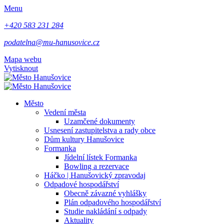
Menu
+420 583 231 284
podatelna@mu-hanusovice.cz
Mapa webu
Vytisknout
Město
Vedení města
Uzamčené dokumenty
Usnesení zastupitelstva a rady obce
Dům kultury Hanušovice
Formanka
Jídelní lístek Formanka
Bowling a rezervace
Háčko | Hanušovický zpravodaj
Odpadové hospodářství
Obecně závazné vyhlášky
Plán odpadového hospodářství
Studie nakládání s odpady
Aktuality