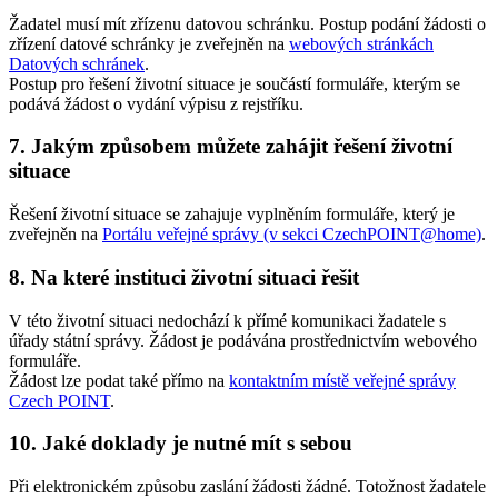
Žadatel musí mít zřízenu datovou schránku. Postup podání žádosti o
zřízení datové schránky je zveřejněn na
webových stránkách
Datových schránek
.
Postup pro řešení životní situace je součástí formuláře, kterým se
podává žádost o vydání výpisu z rejstříku.
7. Jakým způsobem můžete zahájit řešení životní
situace
Řešení životní situace se zahajuje vyplněním formuláře, který je
zveřejněn na
Portálu veřejné správy (v sekci CzechPOINT@home)
.
8. Na které instituci životní situaci řešit
V této životní situaci nedochází k přímé komunikaci žadatele s
úřady státní správy. Žádost je podávána prostřednictvím webového
formuláře.
Žádost lze podat také přímo na
kontaktním místě veřejné správy
Czech POINT
.
10. Jaké doklady je nutné mít s sebou
Při elektronickém způsobu zaslání žádosti žádné. Totožnost žadatele