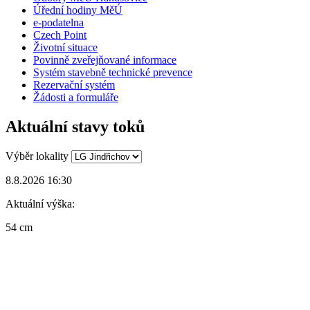
Úřední hodiny MěÚ
e-podatelna
Czech Point
Životní situace
Povinně zveřejňované informace
Systém stavebně technické prevence
Rezervační systém
Žádosti a formuláře
Aktuální stavy toků
Výběr lokality
8.8.2026 16:30
Aktuální výška:
54 cm