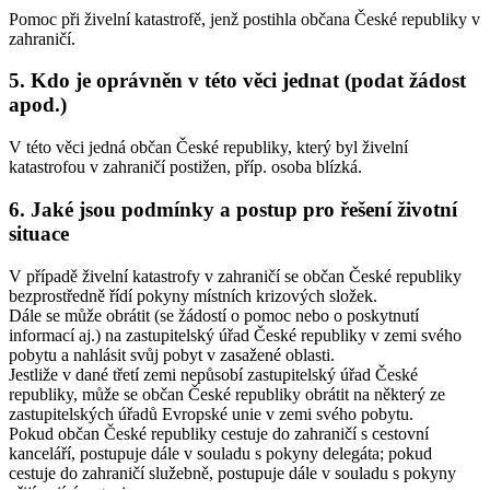
Pomoc při živelní katastrofě, jenž postihla občana České republiky v
zahraničí.
5. Kdo je oprávněn v této věci jednat (podat žádost
apod.)
V této věci jedná občan České republiky, který byl živelní
katastrofou v zahraničí postižen, příp. osoba blízká.
6. Jaké jsou podmínky a postup pro řešení životní
situace
V případě živelní katastrofy v zahraničí se občan České republiky
bezprostředně řídí pokyny místních krizových složek.
Dále se může obrátit (se žádostí o pomoc nebo o poskytnutí
informací aj.) na zastupitelský úřad České republiky v zemi svého
pobytu a nahlásit svůj pobyt v zasažené oblasti.
Jestliže v dané třetí zemi nepůsobí zastupitelský úřad České
republiky, může se občan České republiky obrátit na některý ze
zastupitelských úřadů Evropské unie v zemi svého pobytu.
Pokud občan České republiky cestuje do zahraničí s cestovní
kanceláří, postupuje dále v souladu s pokyny delegáta; pokud
cestuje do zahraničí služebně, postupuje dále v souladu s pokyny