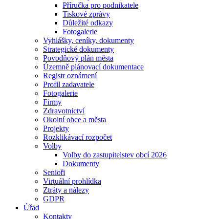
Příručka pro podnikatele
Tiskové zprávy
Důležité odkazy
Fotogalerie
Vyhlášky, ceníky, dokumenty
Strategické dokumenty
Povodňový plán města
Územně plánovací dokumentace
Registr oznámení
Profil zadavatele
Fotogalerie
Firmy
Zdravotnictví
Okolní obce a města
Projekty
Rozklikávací rozpočet
Volby
Volby do zastupitelstev obcí 2026
Dokumenty
Senioři
Virtuální prohlídka
Ztráty a nálezy
GDPR
Úřad
Kontakty