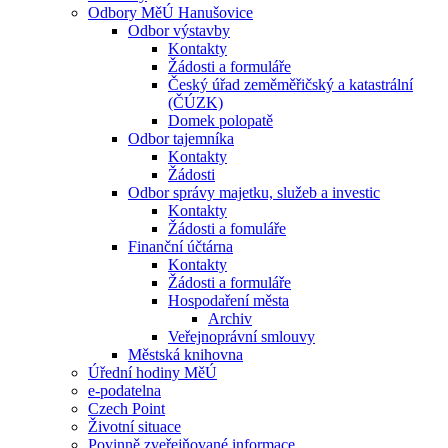
Odbory MěÚ Hanušovice
Odbor výstavby
Kontakty
Žádosti a formuláře
Český úřad zeměměřičský a katastrální
(ČÚZK)
Domek polopatě
Odbor tajemníka
Kontakty
Žádosti
Odbor správy majetku, služeb a investic
Kontakty
Žádosti a fomuláře
Finanční účtárna
Kontakty
Žádosti a formuláře
Hospodaření města
Archiv
Veřejnoprávní smlouvy
Městská knihovna
Úřední hodiny MěÚ
e-podatelna
Czech Point
Životní situace
Povinně zveřejňované informace