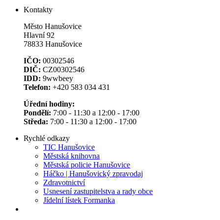
Kontakty
Město Hanušovice
Hlavní 92
78833 Hanušovice
IČO:
00302546
DIČ:
CZ00302546
IDD:
9wwbeey
Telefon:
+420 583 034 431
Úřední hodiny:
Pondělí:
7:00 - 11:30 a 12:00 - 17:00
Středa:
7:00 - 11:30 a 12:00 - 17:00
Rychlé odkazy
TIC Hanušovice
Městská knihovna
Městská policie Hanušovice
Háčko | Hanušovický zpravodaj
Zdravotnictví
Usnesení zastupitelstva a rady obce
Jídelní lístek Formanka