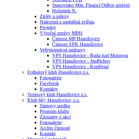
Stanovisko Min. Financí Odbor správní
Holomek N.
Ztráty a nálezy
Nalezená a umístěná zvířata
Projekty
Výroční zprávy MPH
Činnost MP Hanušovice
Činnost APK Hanušovice
Veřejnoprávní smlouvy
VPS Hanušovice - Ruda nad Moravou
VPS Hanušovice - Jindřichov
VPS Hanušovice - Kopřivná
Fotbalový klub Hanušovice z.s.
Fotogalerie
Facebook
Kontakty
Tenisový klub Hanušovice z.s.
Klub 60+ Hanušovice, z.s.
Stanovy spolku
Program klubu
Záznamy z akcí
Fotogalerie
Archiv činností
Kontakt