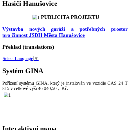
Hasiči Hanušovice
PUBLICITA PROJEKTU
Výstavba nových garáží a potřebných prostor
pro činnost JSDH Města Hanušovice
Překlad (translations)
Select Language
▼
Systém GINA
Pořízení systému GINA, který je instalován ve vozidle CAS 24 T
815 v celkové výši 46 040,50 ,- Kč.
Interaktivní mapa