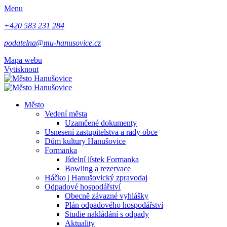
Menu
+420 583 231 284
podatelna@mu-hanusovice.cz
Mapa webu
Vytisknout
Město
Vedení města
Uzamčené dokumenty
Usnesení zastupitelstva a rady obce
Dům kultury Hanušovice
Formanka
Jídelní lístek Formanka
Bowling a rezervace
Háčko | Hanušovický zpravodaj
Odpadové hospodářství
Obecně závazné vyhlášky
Plán odpadového hospodářství
Studie nakládání s odpady
Aktuality