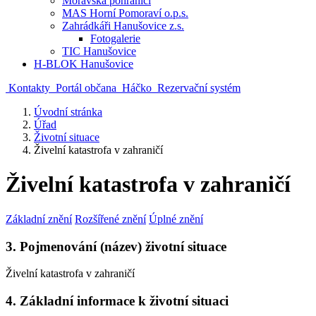
Moravská pohraničí
MAS Horní Pomoraví o.p.s.
Zahrádkáři Hanušovice z.s.
Fotogalerie
TIC Hanušovice
H-BLOK Hanušovice
Kontakty
Portál občana
Háčko
Rezervační systém
Úvodní stránka
Úřad
Životní situace
Živelní katastrofa v zahraničí
Živelní katastrofa v zahraničí
Základní znění
Rozšířené znění
Úplné znění
3. Pojmenování (název) životní situace
Živelní katastrofa v zahraničí
4. Základní informace k životní situaci