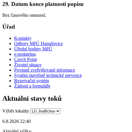
29. Datum konce platnosti popisu
Bez časového omezení.
Úřad
Kontakty
Odbory MěÚ Hanušovice
Úřední hodiny MěÚ
e-podatelna
Czech Point
Životní situace
Povinně zveřejňované informace
Systém stavebně technické prevence
Rezervační systém
Žádosti a formuláře
Aktuální stavy toků
Výběr lokality
6.8.2026 22:40
Aktuální výška: