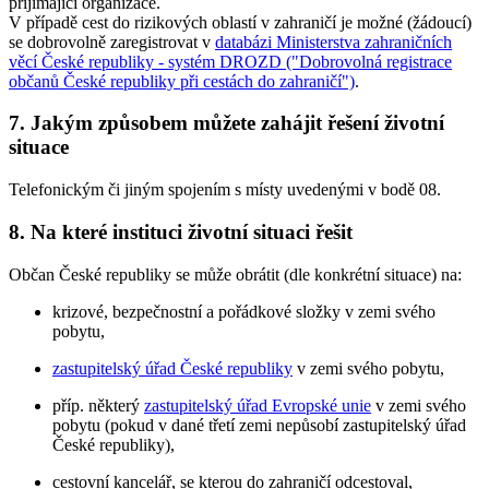
přijímající organizace.
V případě cest do rizikových oblastí v zahraničí je možné (žádoucí)
se dobrovolně zaregistrovat v
databázi Ministerstva zahraničních
věcí České republiky - systém DROZD ("Dobrovolná registrace
občanů České republiky při cestách do zahraničí")
.
7. Jakým způsobem můžete zahájit řešení životní
situace
Telefonickým či jiným spojením s místy uvedenými v bodě 08.
8. Na které instituci životní situaci řešit
Občan České republiky se může obrátit (dle konkrétní situace) na:
krizové, bezpečnostní a pořádkové složky v zemi svého
pobytu,
zastupitelský úřad České republiky
v zemi svého pobytu,
příp. některý
zastupitelský úřad Evropské unie
v zemi svého
pobytu (pokud v dané třetí zemi nepůsobí zastupitelský úřad
České republiky),
cestovní kancelář, se kterou do zahraničí odcestoval,