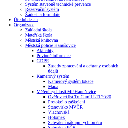
Systém stavebně technické prevence
Rezervační systém
Žádosti a formuláře
Úřední deska
Organizace
Základní škola
Mateřská škola
Městská knihovna
Městská policie Hanušovice
Aktuality
Povinné informace
GDPR
Zásady zpracování a ochrany osobních
údajů
Kamerový systém
Kamerový systém lokace
Mapa
Měření rychlosti MP Hanušovice
Ověřovací list TruCamII LTI 20⁄20
Protokol o zaškolení
Stanovisko MVČR
Vlachovská
Holomek
Schválení nákupu rychloměru
Schválení PČR