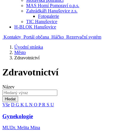
Moravská pohraničí
MAS Horní Pomoraví o.p.s.
Zahrádkáři Hanušovice z.s.
Fotogalerie
TIC Hanušovice
H-BLOK Hanušovice
Kontakty
Portál občana
Háčko
Rezervační systém
Úvodní stránka
Město
Zdravotnictví
Zdravotnictví
Název
Hledat
Vše
D
G
K
L
N
O
P
R
S
U
Gynekologie
MUDr. Melita Mina