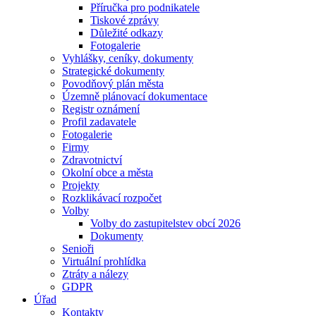
Příručka pro podnikatele
Tiskové zprávy
Důležité odkazy
Fotogalerie
Vyhlášky, ceníky, dokumenty
Strategické dokumenty
Povodňový plán města
Územně plánovací dokumentace
Registr oznámení
Profil zadavatele
Fotogalerie
Firmy
Zdravotnictví
Okolní obce a města
Projekty
Rozklikávací rozpočet
Volby
Volby do zastupitelstev obcí 2026
Dokumenty
Senioři
Virtuální prohlídka
Ztráty a nálezy
GDPR
Úřad
Kontakty