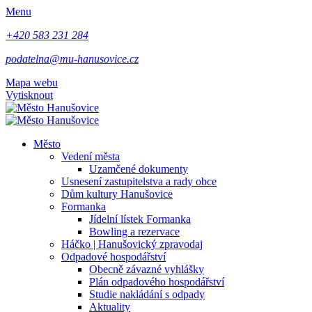
Menu
+420 583 231 284
podatelna@mu-hanusovice.cz
Mapa webu
Vytisknout
Město
Vedení města
Uzamčené dokumenty
Usnesení zastupitelstva a rady obce
Dům kultury Hanušovice
Formanka
Jídelní lístek Formanka
Bowling a rezervace
Háčko | Hanušovický zpravodaj
Odpadové hospodářství
Obecně závazné vyhlášky
Plán odpadového hospodářství
Studie nakládání s odpady
Aktuality