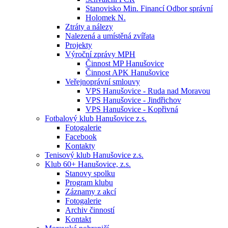
Stanovisko Min. Financí Odbor správní
Holomek N.
Ztráty a nálezy
Nalezená a umístěná zvířata
Projekty
Výroční zprávy MPH
Činnost MP Hanušovice
Činnost APK Hanušovice
Veřejnoprávní smlouvy
VPS Hanušovice - Ruda nad Moravou
VPS Hanušovice - Jindřichov
VPS Hanušovice - Kopřivná
Fotbalový klub Hanušovice z.s.
Fotogalerie
Facebook
Kontakty
Tenisový klub Hanušovice z.s.
Klub 60+ Hanušovice, z.s.
Stanovy spolku
Program klubu
Záznamy z akcí
Fotogalerie
Archiv činností
Kontakt