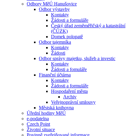
Odbory MěÚ Hanušovice
Odbor výstavby
Kontakty
Žádosti a formuláře
Český úřad zeměměřičský a katastrální
(ČÚZK)
Domek polopatě
Odbor tajemníka
Kontakty
Žádosti
Odbor správy majetku, služeb a investic
Kontakty
Žádosti a fomuláře
Finanční účtárna
Kontakty
Žádosti a formuláře
Hospodaření města
Archiv
Veřejnoprávní smlouvy
Městská knihovna
Úřední hodiny MěÚ
e-podatelna
Czech Point
Životní situace
Povinně zveřejňované informace