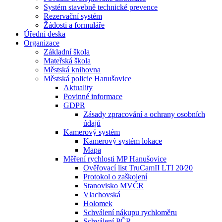
Systém stavebně technické prevence
Rezervační systém
Žádosti a formuláře
Úřední deska
Organizace
Základní škola
Mateřská škola
Městská knihovna
Městská policie Hanušovice
Aktuality
Povinné informace
GDPR
Zásady zpracování a ochrany osobních
údajů
Kamerový systém
Kamerový systém lokace
Mapa
Měření rychlosti MP Hanušovice
Ověřovací list TruCamII LTI 20⁄20
Protokol o zaškolení
Stanovisko MVČR
Vlachovská
Holomek
Schválení nákupu rychloměru
Schválení PČR