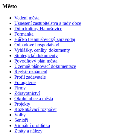
Město
Vedení města
Usnesení zastupitelstva a rady obce
Dům kultury Hanušovice
Formanka
Háčko | Hanušovický zpravodaj
Odpadové hospodářství
Vyhlášky, ceníky, dokumenty
Strategické dokumenty
Povodňový plán města
Územně plánovací dokumentace
Registr oznámení
Profil zadavatele
Fotogalerie
Firmy
Zdravotnictví
Okolní obce a města
Projekty
Rozklikávací rozpočet
Volby
Senioři
Virtuální prohlídka
Ztráty a nálezy