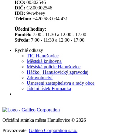
IČO:
00302546
DIČ:
CZ00302546
IDD:
9wwbeey
Telefon:
+420 583 034 431
Úřední hodiny:
Pondělí:
7:00 - 11:30 a 12:00 - 17:00
Středa:
7:00 - 11:30 a 12:00 - 17:00
Rychlé odkazy
TIC Hanušovice
Městská knihovna
Městská policie Hanušovice
Háčko | Hanušovický zpravodaj
Zdravotnictví
Usnesení zastupitelstva a rady obce
Jídelní lístek Formanka
Oficiální stránka města Hanušovice © 2026
Provozovatel
Galileo Corporation s.r.o.