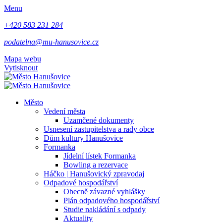
Menu
+420 583 231 284
podatelna@mu-hanusovice.cz
Mapa webu
Vytisknout
Město
Vedení města
Uzamčené dokumenty
Usnesení zastupitelstva a rady obce
Dům kultury Hanušovice
Formanka
Jídelní lístek Formanka
Bowling a rezervace
Háčko | Hanušovický zpravodaj
Odpadové hospodářství
Obecně závazné vyhlášky
Plán odpadového hospodářství
Studie nakládání s odpady
Aktuality