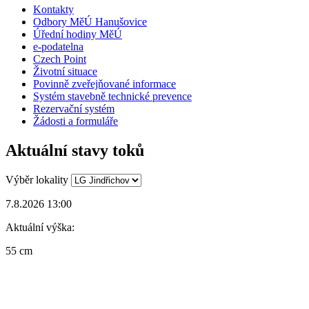
Kontakty
Odbory MěÚ Hanušovice
Úřední hodiny MěÚ
e-podatelna
Czech Point
Životní situace
Povinně zveřejňované informace
Systém stavebně technické prevence
Rezervační systém
Žádosti a formuláře
Aktuální stavy toků
Výběr lokality
7.8.2026 13:00
Aktuální výška:
55 cm