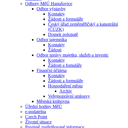
Odbory MěÚ Hanušovice
Odbor výstavby
Kontakty
Žádosti a formuláře
Český úřad zeměměřičský a katastrální
(ČÚZK)
Domek polopatě
Odbor tajemníka
Kontakty
Žádosti
Odbor správy majetku, služeb a investic
Kontakty
Žádosti a fomuláře
Finanční účtárna
Kontakty
Žádosti a formuláře
Hospodaření města
Archiv
Veřejnoprávní smlouvy
Městská knihovna
Úřední hodiny MěÚ
e-podatelna
Czech Point
Životní situace
Povinně zveřejňované informace