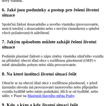
nový vlastník.
6. Jaké jsou podmínky a postup pro řešení životní
situace
Společná žádost dosavadního a nového vlastníka (provozovatele,
není-li totožný s dosavadním nebo s novým vlastníkem) a splnění
všech požadovaných náležitostí.
7. Jakým způsobem můžete zahájit řešení životní
situace
Podáním písemné žádosti o zápis změny vlastníka silničního vozidla
na příslušný obecní úřad obce s rozšířenou působností (ORP) v
místě aktuálního pobytu nebo sídla provozovatele.
8. Na které instituci životní situaci řešit
Obraťte se na obecní úřad obce s rozšířenou působností, v jehož
územním obvodu má provozovatel motorového nebo přípojného
vozidla bydliště nebo místo podnikání, liší-li se od bydliště, nebo
sídlo; v Praze na
Magistrát hlavního města Prahy
.
9. Kde, s kým a kdy životní situaci řešit