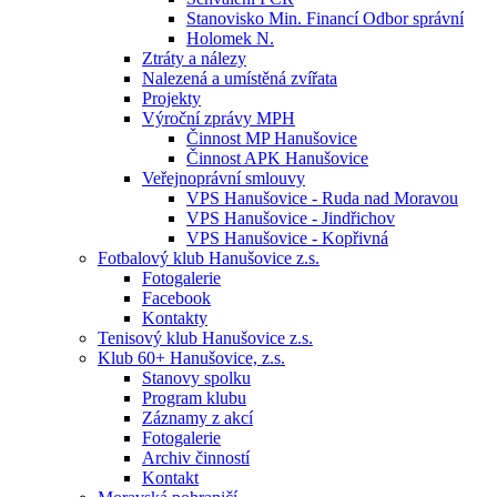
Stanovisko Min. Financí Odbor správní
Holomek N.
Ztráty a nálezy
Nalezená a umístěná zvířata
Projekty
Výroční zprávy MPH
Činnost MP Hanušovice
Činnost APK Hanušovice
Veřejnoprávní smlouvy
VPS Hanušovice - Ruda nad Moravou
VPS Hanušovice - Jindřichov
VPS Hanušovice - Kopřivná
Fotbalový klub Hanušovice z.s.
Fotogalerie
Facebook
Kontakty
Tenisový klub Hanušovice z.s.
Klub 60+ Hanušovice, z.s.
Stanovy spolku
Program klubu
Záznamy z akcí
Fotogalerie
Archiv činností
Kontakt