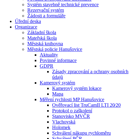
Systém stavebně technické prevence
Rezervační systém
Žádosti a formuláře
Úřední deska
Organizace
Základní škola
Mateřská škola
Městská knihovna
Městská policie Hanušovice
Aktuality
Povinné informace
GDPR
Zásady zpracování a ochrany osobních
údajů
Kamerový systém
Kamerový systém lokace
Mapa
Měření rychlosti MP Hanušovice
Ověřovací list TruCamII LTI 20⁄20
Protokol o zaškolení
Stanovisko MVČR
Vlachovská
Holomek
Schválení nákupu rychloměru
Schválení PČR