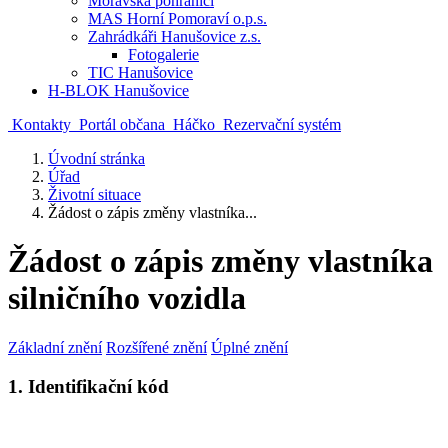
Moravská pohraničí
MAS Horní Pomoraví o.p.s.
Zahrádkáři Hanušovice z.s.
Fotogalerie
TIC Hanušovice
H-BLOK Hanušovice
Kontakty
Portál občana
Háčko
Rezervační systém
Úvodní stránka
Úřad
Životní situace
Žádost o zápis změny vlastníka...
Žádost o zápis změny vlastníka
silničního vozidla
Základní znění
Rozšířené znění
Úplné znění
1. Identifikační kód