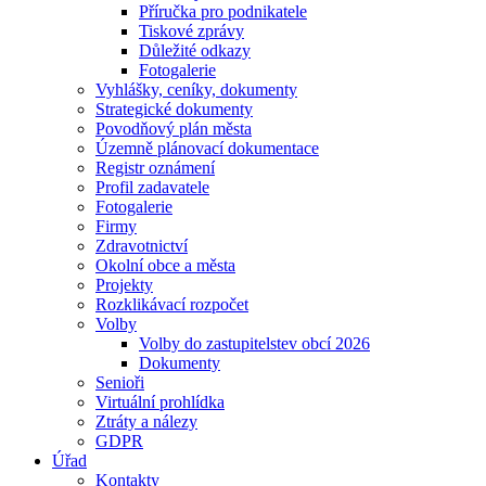
Příručka pro podnikatele
Tiskové zprávy
Důležité odkazy
Fotogalerie
Vyhlášky, ceníky, dokumenty
Strategické dokumenty
Povodňový plán města
Územně plánovací dokumentace
Registr oznámení
Profil zadavatele
Fotogalerie
Firmy
Zdravotnictví
Okolní obce a města
Projekty
Rozklikávací rozpočet
Volby
Volby do zastupitelstev obcí 2026
Dokumenty
Senioři
Virtuální prohlídka
Ztráty a nálezy
GDPR
Úřad
Kontakty