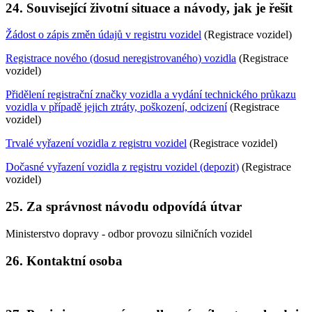
24. Související životní situace a návody, jak je řešit
Žádost o zápis změn údajů v registru vozidel
(Registrace vozidel)
Registrace nového (dosud neregistrovaného) vozidla
(Registrace
vozidel)
Přidělení registrační značky vozidla a vydání technického průkazu
vozidla v případě jejich ztráty, poškození, odcizení
(Registrace
vozidel)
Trvalé vyřazení vozidla z registru vozidel
(Registrace vozidel)
Dočasné vyřazení vozidla z registru vozidel (depozit)
(Registrace
vozidel)
25. Za správnost návodu odpovídá útvar
Ministerstvo dopravy - odbor provozu silničních vozidel
26. Kontaktní osoba