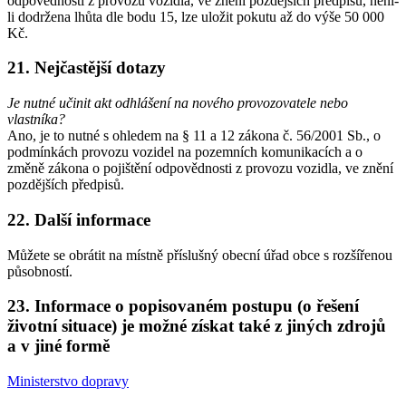
odpovědnosti z provozu vozidla, ve znění pozdějších předpisů, není-
li dodržena lhůta dle bodu 15, lze uložit pokutu až do výše 50 000
Kč.
21. Nejčastější dotazy
Je nutné učinit akt odhlášení na nového provozovatele nebo
vlastníka?
Ano, je to nutné s ohledem na § 11 a 12 zákona č. 56/2001 Sb., o
podmínkách provozu vozidel na pozemních komunikacích a o
změně zákona o pojištění odpovědnosti z provozu vozidla, ve znění
pozdějších předpisů.
22. Další informace
Můžete se obrátit na místně příslušný obecní úřad obce s rozšířenou
působností.
23. Informace o popisovaném postupu (o řešení
životní situace) je možné získat také z jiných zdrojů
a v jiné formě
Ministerstvo dopravy