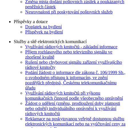
Změna místa dodání poštovních zásilek a poukázaných
peněžních částek
Nesrovnalosti při poskytování poštovních služeb
Příspěvky a dotace
Doplatek na bydlení
Příspěvek na bydlení
Služby a sítě elektronických komunikací
Využívání rádiových kmitočtů - základní informace
Příjem rozhlasového nebo televizního signálu ve
zhoršené kvalitě
Rušení nebo chybovost signálu zařízení využívajícího
rádiové kmitočty
Podání žádosti o informace dle zákona č. 106/1999 Sb.,
o svobodném přístupu k informacím, ve znění
pozdějších předpisů, Českému telekomunikačnímu
úřadu
Využívání rádiových kmitočtů při výkonu
komunikačních činností podle všeobecného oprávnění
Žádost o udělení (změnu, prodloužení doby platnosti
nebo odnětí) individuálního oprávnění k využívání
rádiových kmitočtů
Reklamace na poskytovanou veřejně dostupnou službu
elektronických komunikací nebo na vyúčtování ceny za