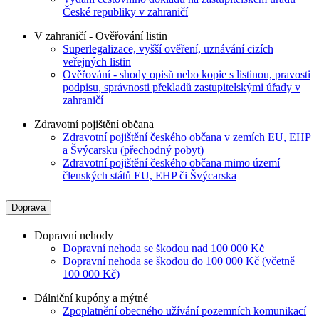
České republiky v zahraničí
V zahraničí - Ověřování listin
Superlegalizace, vyšší ověření, uznávání cizích
veřejných listin
Ověřování - shody opisů nebo kopie s listinou, pravosti
podpisu, správnosti překladů zastupitelskými úřady v
zahraničí
Zdravotní pojištění občana
Zdravotní pojištění českého občana v zemích EU, EHP
a Švýcarsku (přechodný pobyt)
Zdravotní pojištění českého občana mimo území
členských států EU, EHP či Švýcarska
Doprava
Dopravní nehody
Dopravní nehoda se škodou nad 100 000 Kč
Dopravní nehoda se škodou do 100 000 Kč (včetně
100 000 Kč)
Dálniční kupóny a mýtné
Zpoplatnění obecného užívání pozemních komunikací