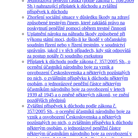
Jednorázová peněžní částka (podle zákona č. 108/2009
Sb.) nahrazující příplatek k důchodu a zvláštní
příspěvek k důchodu
Zhoršení sociální situace v důsledku škody na zdraví
způsobené trestným činem, které zakládá právo na
poskytnutí peněžité pomoci obětem trestné činnosti
Uplatnění nároku na náhradu škody způsobené při
výkonu státní moci, došlo-li ke škodě v občanském
soudním řízení nebo v řízení trestním, v soudnictví
správním, jakož i v těch případech, kdy stát odpovídá
za postup notáře či soudního exekutora
Příplatek k důchodu podle zákona č. 357/2005 Sb., o
ocenění účastníků národního boje za vznik a
osvobození Československa a některých pozůstalých
po nich, o zvláštním příspěvku k důchodu některým
osobám, o jednorázové peněžní částce některým
účastníkům národního boje za osvobození v letech
1939 až 1945 a o změně některých zákonů, ve znění
pozdějších předpisů
Zvláštní příspěvek k důchodu podle zákona č.
357/2005 Sb., o ocenění účastníků národního boje za
vznik a osvobození Československa a některých
pozůstalých po nich, o zvláštním příspěvku k důchodu
některým osobám, o jednorázové peněžní částce
některým účastníkům národního boje za osvobození v