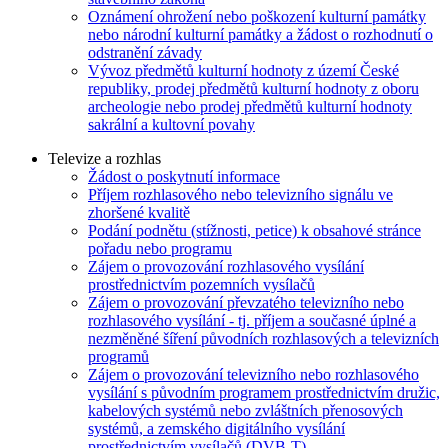
Oznámení ohrožení nebo poškození kulturní památky
nebo národní kulturní památky a žádost o rozhodnutí o
odstranění závady
Vývoz předmětů kulturní hodnoty z území České
republiky, prodej předmětů kulturní hodnoty z oboru
archeologie nebo prodej předmětů kulturní hodnoty
sakrální a kultovní povahy
Televize a rozhlas
Žádost o poskytnutí informace
Příjem rozhlasového nebo televizního signálu ve
zhoršené kvalitě
Podání podnětu (stížnosti, petice) k obsahové stránce
pořadu nebo programu
Zájem o provozování rozhlasového vysílání
prostřednictvím pozemních vysílačů
Zájem o provozování převzatého televizního nebo
rozhlasového vysílání - tj. příjem a současné úplné a
nezměněné šíření původních rozhlasových a televizních
programů
Zájem o provozování televizního nebo rozhlasového
vysílání s původním programem prostřednictvím družic,
kabelových systémů nebo zvláštních přenosových
systémů, a zemského digitálního vysílání
prostřednictvím vysílačů (DVB-T)