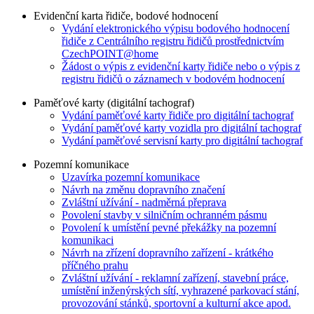
Evidenční karta řidiče, bodové hodnocení
Vydání elektronického výpisu bodového hodnocení
řidiče z Centrálního registru řidičů prostřednictvím
CzechPOINT@home
Žádost o výpis z evidenční karty řidiče nebo o výpis z
registru řidičů o záznamech v bodovém hodnocení
Paměťové karty (digitální tachograf)
Vydání paměťové karty řidiče pro digitální tachograf
Vydání paměťové karty vozidla pro digitální tachograf
Vydání paměťové servisní karty pro digitální tachograf
Pozemní komunikace
Uzavírka pozemní komunikace
Návrh na změnu dopravního značení
Zvláštní užívání - nadměrná přeprava
Povolení stavby v silničním ochranném pásmu
Povolení k umístění pevné překážky na pozemní
komunikaci
Návrh na zřízení dopravního zařízení - krátkého
příčného prahu
Zvláštní užívání - reklamní zařízení, stavební práce,
umístění inženýrských sítí, vyhrazené parkovací stání,
provozování stánků, sportovní a kulturní akce apod.