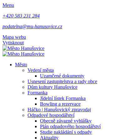
Menu
+420 583 231 284
podatelna@mu-hanusovice.cz
Mapa webu
Vytisknout
Město
Vedení města
Uzamčené dokumenty
Usnesení zastupitelstva a rady obce
Dům kultury Hanušovice
Formanka
Jídelní lístek Formanka
Bowling a rezervace
Háčko | Hanušovický zpravodaj
Odpadové hospodářství
Obecně závazné vyhlášky
Plán odpadového hospodářství
Studie nakládání s odpady
Aktuality