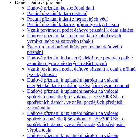
Daně - Daňová přiznání
Daňové přiznání ke spotřební dani
Podání přiznání k dani dědické
Podání přiznání k dani z nemovitých věcí
Podání přiznání k dani z příjmů fyzických osob
Vznik povinnosti podat daňové přiznání k dani silniční
Daňové přiznání ke spotřební dani z tabákových
výrobků nebo ze surového tabáku
Žádost o prodloužení lhůty pro podání daňového
přiznání
Daňové přiznání k dani z(e) elektřiny / pevných paliv /
zemního plynu a některých dalších plynů
Vznik povinnosti podat daňové přiznání k dani z příjmů
fyzických osob
Daňové přiznání k uplatnění nároku na vrácení
energetické daně osobám požívajícím výsad a imunit
Daňové přiznání k uplatnění nároku na vrácení
spotřební daně dle § 57 zákona č. 353/2003 Sb., o
spotřebních daních, ve znění pozdějších předpisů -
zelená nafta
Daňové přiznání k uplatnění nároku na vrácení
spotřební daně dle § 56 zákona č. 353/2003 Sb., o
spotřebních daních, ve znění pozdějších předpisů -
výroba tepla
Daňové přiznání k uplatnění nároku na vrácení