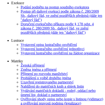
Exekuce
Podání podnětu na postup soudního exekutora
Postup při daňové exekuci podle zákona č. 280/2009
Sb., daňový řád, ve znění pozdějších předpisů (dále jen
"daňový řád")
Doručení exekučního příkazu podle § 178 odst. 4
zákona č. 280/2009 Sb., daňový řád, ve znění
pozdějších předpisů (dále jen "daňový řád")
Lustrace
Vystavení opisu lustračního osvědčení
Vystavení lustračního osvědčení jednotlivci
Vystavení lustračního osvědčení na žádost organizace
Matriky
Ženská příjmení
Změna jména a příjmení
Příjmení po rozvodu manželství
Prohlášení o volbě druhého jména
Uzavření registrovaného partnerství
Nahlížení do matričních knih a sbírek listin
Vydávání matričních dokladů - rodný, oddací nebo
úmrtní list, doklad o partnerství
Ověřování shody opisu nebo kopie s listinou (vidimace)
a ověřování pravosti podpisu (legalizace)