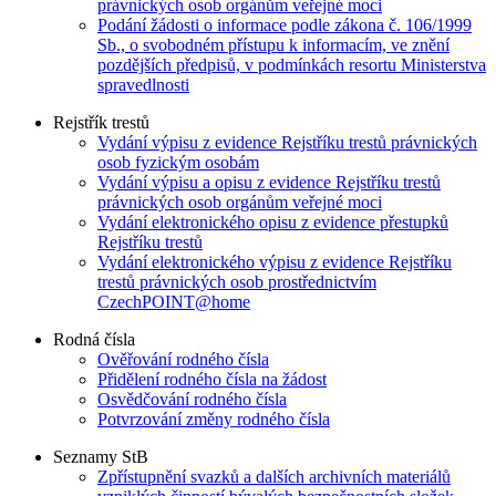
právnických osob orgánům veřejné moci
Podání žádosti o informace podle zákona č. 106/1999
Sb., o svobodném přístupu k informacím, ve znění
pozdějších předpisů, v podmínkách resortu Ministerstva
spravedlnosti
Rejstřík trestů
Vydání výpisu z evidence Rejstříku trestů právnických
osob fyzickým osobám
Vydání výpisu a opisu z evidence Rejstříku trestů
právnických osob orgánům veřejné moci
Vydání elektronického opisu z evidence přestupků
Rejstříku trestů
Vydání elektronického výpisu z evidence Rejstříku
trestů právnických osob prostřednictvím
CzechPOINT@home
Rodná čísla
Ověřování rodného čísla
Přidělení rodného čísla na žádost
Osvědčování rodného čísla
Potvrzování změny rodného čísla
Seznamy StB
Zpřístupnění svazků a dalších archivních materiálů