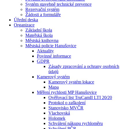
Systém stavebně technické prevence
Rezervační systém
Žádosti a formuláře
Úřední deska
Organizace
Základní škola
Mateřská škola
Městská knihovna
Městská policie Hanušovice
Aktuality
Povinné informace
GDPR
Zásady zpracování a ochrany osobních
údajů
Kamerový systém
Kamerový systém lokace
Mapa
Měření rychlosti MP Hanušovice
Ověřovací list TruCamII LTI 20⁄20
Protokol o zaškolení
Stanovisko MVČR
Vlachovská
Holomek
Schválení nákupu rychloměru
Schválení PČR