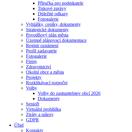
Příručka pro podnikatele
Tiskové zprávy
Důležité odkazy
Fotogalerie
Vyhlášky, ceníky, dokumenty
Strategické dokumenty
Povodňový plán města
Územně plánovací dokumentace
Registr oznámení
Profil zadavatele
Fotogalerie
Firmy
Zdravotnictví
Okolní obce a města
Projekty
Rozklikávací rozpočet
Volby
Volby do zastupitelstev obcí 2026
Dokumenty
Senioři
Virtuální prohlídka
Ztráty a nálezy
GDPR
Úřad
Kontakty