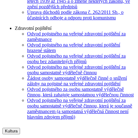
letech 1939 až 1945 a o změně některých zákonů, ve
znění pozdějších předpisů
Úprava důchodů podle zákona č. 262/2011 Sb., o
účastnících odboje a odporu proti komunismu
Zdravotní pojištění
Odvod pojistného na veřejné zdravotní pojištění za
zaměstnance
Odvod pojistného na veřejné zdravotní pojištění
hrazené státem
Odvod pojistného na veřejné zdravotní pojištění za
osobu bez zdanitelných příjmů
Odvod pojistného na veřejné zdravotní pojištění za
osobu samostatně výdělečně činnou
Žádost osoby samostatně výdělečně činné o snížení
zálohy na pojistné na veřejné zdravotní pojištění
Odvod pojistného za osobu samostatně výdělečně
činnou, která zahajuje samostatnou výdělečnou činnost
Odvod pojistného na veřejné zdravotní pojištění za
osobu samostatně výdělečně činnou, která je současně
zaměstnancem (a samostatná výdělečná činnost není
hlavním zdrojem příjmů)
Kultura