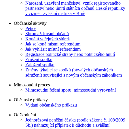
Narození, uzavření manželství, vznik registrovaného
partnerství nebo úmrtí státních občanů České republiky
v cizině - zvláštní matrika v Brně
Občanské aktivity
Petice
Shromažďování občanů
Konání veřejných sbírek
Jak se koná místní referendum
Jak vyhlásit místní referendum
Registrace politické strany nebo politického hnutí
Zrušení spolku
Založení spolku
Změny týkající se spolků (bývalých občanských
sdružení) související s novým občanským zákoníkem
Mimosoudní proces
Mimosoudní řešení sporu, mimosoudní vyrovnání
Občanské průkazy
Vydání občanského průkazu
Odškodnění
Jednorázová peněžní částka (podle zákona č. 108/2009
Sb.) nahrazující příplatek k důchodu a zvláštní