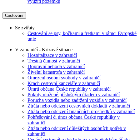
využití pozemku
Cestování
Se zvířaty
Cestování se psy, kočkami a fretkami v rámci Evropské
unie
V zahraničí - Krizové situace
Hospitalizace v zahraničí
Trestná činnost v zahraničí
Dopravní nehoda v zahraničí
Živelní katastrofa v zahraničí
Omezení osobní svobody v zahraničí
Krach cestovní kanceláře v zahraničí
Úmrtí občana České republiky v zahraničí
Pokuty uložené příslušným úřadem v zahraničí
Porucha vozidla nebo zadržení vozidla v zahraničí
Ztráta nebo odcizení cestovních dokladů v zahraničí
Ztráta nebo odcizení finančních prostředků v zahraničí
Pohřešování či únos občana České republiky v
zahraničí
Ztráta nebo odcizení důležitých osobních potřeb v
zahraničí
Vydání cestovního dokladu na zastupitelském úřadu