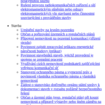
poskytnutou službu
Rušení provozu radiokomunikačních zařízení a sítí
elektromagnetickým stíněním nebo odrazy
elektromagnetických vln stavbami nebo činnostmi
souvisejícími s prováděním stavby
Stavba
Umístění stavby na lesním pozemku
Občan a pořizování územních a regulačních plánů
Připojení nemovitosti na pozemní komunikaci (zřízení
sjezdu)
Povinnost zajistit zpracování průkazu energetické
náročnosti budovy (průkaz)
Povinnost stavebníků staveb, jejichž provedení je
spojeno se zemními pracemi
Využívání cizích nemovitostí podnikateli zajišťujícími
veřejnou komunikační síť
Stanovení ochranného pásma a vymezení práv a
povinností vlastníka ochranného pásma a vlastníků
nemovitostí
Žádost o stanovisko dotčeného orgánu státní správy k
dokumentaci staveb v rozsahu požárně bezpečnostního
řešení
Občan a územní plán (resp. regulační plán) při koupi
nemovitosti a přípravě výstavby nebo jiném záměru na