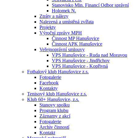
Stanovisko Min. Financí Odbor správní
Holomek N.
Ztráty a nálezy
Nalezená a umístěná zvířata
Projekty
Výroční zprávy MPH
Činnost MP Hanušovice
Činnost APK Hanušovice
Veřejnoprávní smlouvy
VPS Hanušovice - Ruda nad Moravou
VPS Hanušovice - Jindřichov
VPS Hanušovice - Kopřivná
Fotbalový klub Hanušovice z.s.
Fotogalerie
Facebook
Kontakty
Tenisový klub Hanušovice z.s.
Klub 60+ Hanušovice, z.s.
Stanovy spolku
Program klubu
Záznamy z akcí
Fotogalerie
Archiv činností
Kontakt