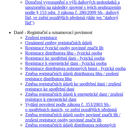
Doručení vyrozumění o výši daňových nedoplatků a
upozornění na následky spojené s jejich neuhrazením
podle § 153 odst. 3 zákona č. 280/2009 Sb., daňový
řád, ve znění pozdějších předpisů (dále jen "daňový
řád")
Daně - Registrační a oznamovací povinnost
Zrušení registrace
Oznámení změny registračních údajů
Registrace fyzické osoby povinné značit líh
Registrace distributora lihu - fyzická osoba
Registrace ke spotřební dani - fyzická osoba
Registrace k energetické dani - fyzická osoba
Registrace distributora pohonných hmot - fyzická osoba
Změna registračních údajů distributora lihu / zrušení
registrace distributora lihu
Změna registračních údajů ke spotřební dani / zrušení
registrace ke spotřební dani
Změna registračních údajů k energetické dani / zrušení
registrace k energetické dani
Vydání povolení podle zákona č. 353/2003 Sb.,
o spotřebních daních, ve znění pozdějších předpisů
Změna registračních údajů osoby povinné značit líh /
zrušení registrace osoby povinné značit líh
Změna registračních údajů distributora pohonných