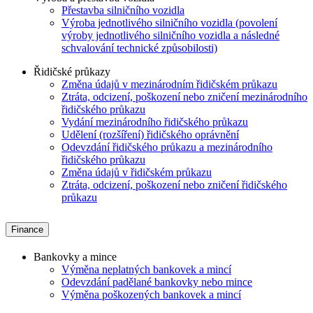
Přestavba silničního vozidla
Výroba jednotlivého silničního vozidla (povolení
výroby jednotlivého silničního vozidla a následné
schvalování technické způsobilosti)
Řidičské průkazy
Změna údajů v mezinárodním řidičském průkazu
Ztráta, odcizení, poškození nebo zničení mezinárodního
řidičského průkazu
Vydání mezinárodního řidičského průkazu
Udělení (rozšíření) řidičského oprávnění
Odevzdání řidičského průkazu a mezinárodního
řidičského průkazu
Změna údajů v řidičském průkazu
Ztráta, odcizení, poškození nebo zničení řidičského
průkazu
Finance
Bankovky a mince
Výměna neplatných bankovek a mincí
Odevzdání padělané bankovky nebo mince
Výměna poškozených bankovek a mincí