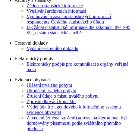
Archivy a statistiky
Žádost o statistické informace
Využívání archivních informací
Vyplňování a zasílání statistických informací
respondenty Českého statistického úřadu
Jak žádat o statistické informace dle zákona č. 89/1995
Sb., o státní statistické službě
Cestovní doklady
Vydání cestovního dokladu
Elektronický podpis
Elektronický podpis pro komunikaci s orgány veřejné
moci
Evidence obyvatel
Hlášení trvalého pobytu
Ukončení trvalého pobytu
Zrušení údaje o místu trvalého pobytu
Zprostředkování kontaktu
Výdej údajů z agendového informačního systému
evidence obyvatel
Zavedení (změna, zrušení) adresy, na kterou mají být
doručovány písemnosti podle zvláštního právního
předpisu