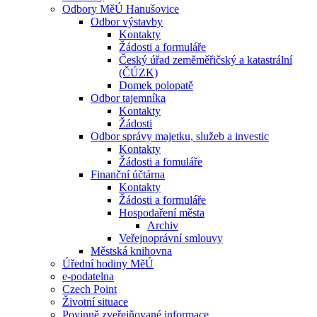
Odbory MěÚ Hanušovice
Odbor výstavby
Kontakty
Žádosti a formuláře
Český úřad zeměměřičský a katastrální
(ČÚZK)
Domek polopatě
Odbor tajemníka
Kontakty
Žádosti
Odbor správy majetku, služeb a investic
Kontakty
Žádosti a fomuláře
Finanční účtárna
Kontakty
Žádosti a formuláře
Hospodaření města
Archiv
Veřejnoprávní smlouvy
Městská knihovna
Úřední hodiny MěÚ
e-podatelna
Czech Point
Životní situace
Povinně zveřejňované informace