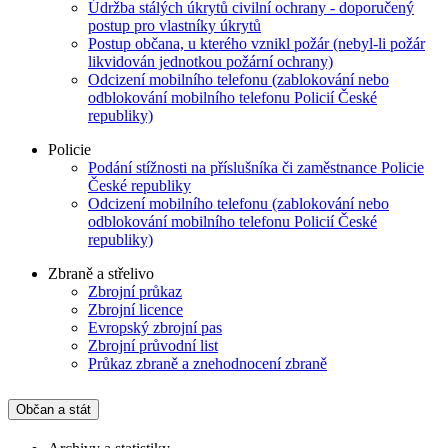
Údržba stálých úkrytů civilní ochrany - doporučený
postup pro vlastníky úkrytů
Postup občana, u kterého vznikl požár (nebyl-li požár
likvidován jednotkou požární ochrany)
Odcizení mobilního telefonu (zablokování nebo
odblokování mobilního telefonu Policií České
republiky)
Policie
Podání stížnosti na příslušníka či zaměstnance Policie
České republiky
Odcizení mobilního telefonu (zablokování nebo
odblokování mobilního telefonu Policií České
republiky)
Zbraně a střelivo
Zbrojní průkaz
Zbrojní licence
Evropský zbrojní pas
Zbrojní průvodní list
Průkaz zbraně a znehodnocení zbraně
Občan a stát