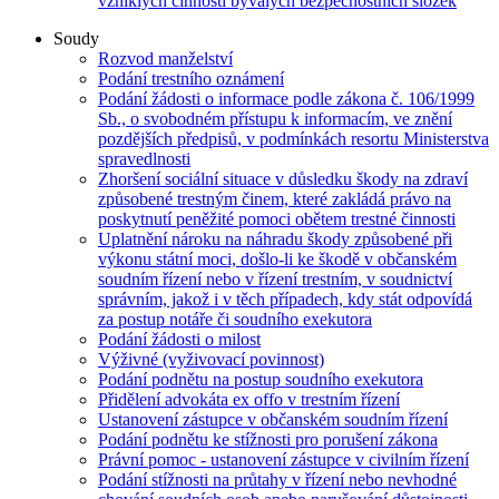
vzniklých činností bývalých bezpečnostních složek
Soudy
Rozvod manželství
Podání trestního oznámení
Podání žádosti o informace podle zákona č. 106/1999
Sb., o svobodném přístupu k informacím, ve znění
pozdějších předpisů, v podmínkách resortu Ministerstva
spravedlnosti
Zhoršení sociální situace v důsledku škody na zdraví
způsobené trestným činem, které zakládá právo na
poskytnutí peněžité pomoci obětem trestné činnosti
Uplatnění nároku na náhradu škody způsobené při
výkonu státní moci, došlo-li ke škodě v občanském
soudním řízení nebo v řízení trestním, v soudnictví
správním, jakož i v těch případech, kdy stát odpovídá
za postup notáře či soudního exekutora
Podání žádosti o milost
Výživné (vyživovací povinnost)
Podání podnětu na postup soudního exekutora
Přidělení advokáta ex offo v trestním řízení
Ustanovení zástupce v občanském soudním řízení
Podání podnětu ke stížnosti pro porušení zákona
Právní pomoc - ustanovení zástupce v civilním řízení
Podání stížnosti na průtahy v řízení nebo nevhodné