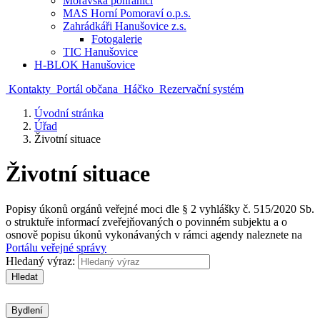
Moravská pohraničí
MAS Horní Pomoraví o.p.s.
Zahrádkáři Hanušovice z.s.
Fotogalerie
TIC Hanušovice
H-BLOK Hanušovice
Kontakty
Portál občana
Háčko
Rezervační systém
Úvodní stránka
Úřad
Životní situace
Životní situace
Popisy úkonů orgánů veřejné moci dle § 2 vyhlášky č. 515/2020 Sb.
o struktuře informací zveřejňovaných o povinném subjektu a o
osnově popisu úkonů vykonávaných v rámci agendy naleznete na
Portálu veřejné správy
Hledaný výraz:
Hledat
Bydlení