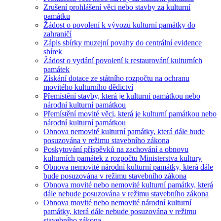
Zrušení prohlášení věci nebo stavby za kulturní
památku
Žádost o povolení k vývozu kulturní památky do
zahraničí
Zápis sbírky muzejní povahy do centrální evidence
sbírek
Žádost o vydání povolení k restaurování kulturních
památek
Získání dotace ze státního rozpočtu na ochranu
movitého kulturního dědictví
Přemístění stavby, která je kulturní památkou nebo
národní kulturní památkou
Přemístění movité věci, která je kulturní památkou nebo
národní kulturní památkou
Obnova nemovité kulturní památky, která dále bude
posuzována v režimu stavebního zákona
Poskytování příspěvků na zachování a obnovu
kulturních památek z rozpočtu Ministerstva kultury
Obnova nemovité národní kulturní památky, která dále
bude posuzována v režimu stavebního zákona
Obnova movité nebo nemovité kulturní památky, která
dále nebude posuzována v režimu stavebního zákona
Obnova movité nebo nemovité národní kulturní
památky, která dále nebude posuzována v režimu
stavebního zákona