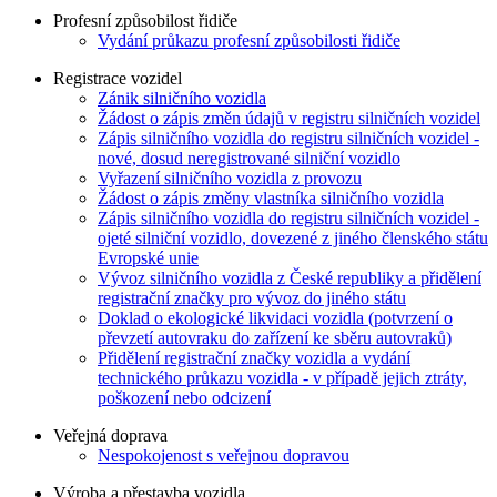
Profesní způsobilost řidiče
Vydání průkazu profesní způsobilosti řidiče
Registrace vozidel
Zánik silničního vozidla
Žádost o zápis změn údajů v registru silničních vozidel
Zápis silničního vozidla do registru silničních vozidel -
nové, dosud neregistrované silniční vozidlo
Vyřazení silničního vozidla z provozu
Žádost o zápis změny vlastníka silničního vozidla
Zápis silničního vozidla do registru silničních vozidel -
ojeté silniční vozidlo, dovezené z jiného členského státu
Evropské unie
Vývoz silničního vozidla z České republiky a přidělení
registrační značky pro vývoz do jiného státu
Doklad o ekologické likvidaci vozidla (potvrzení o
převzetí autovraku do zařízení ke sběru autovraků)
Přidělení registrační značky vozidla a vydání
technického průkazu vozidla - v případě jejich ztráty,
poškození nebo odcizení
Veřejná doprava
Nespokojenost s veřejnou dopravou
Výroba a přestavba vozidla