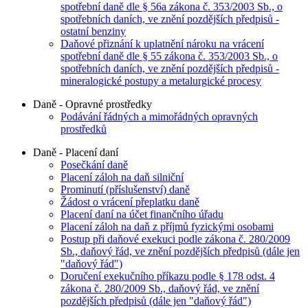
spotřební daně dle § 56a zákona č. 353/2003 Sb., o
spotřebních daních, ve znění pozdějších předpisů -
ostatní benziny
Daňové přiznání k uplatnění nároku na vrácení
spotřební daně dle § 55 zákona č. 353/2003 Sb., o
spotřebních daních, ve znění pozdějších předpisů -
mineralogické postupy a metalurgické procesy
Daně - Opravné prostředky
Podávání řádných a mimořádných opravných
prostředků
Daně - Placení daní
Posečkání daně
Placení záloh na daň silniční
Prominutí (příslušenství) daně
Žádost o vrácení přeplatku daně
Placení daní na účet finančního úřadu
Placení záloh na daň z příjmů fyzickými osobami
Postup při daňové exekuci podle zákona č. 280/2009
Sb., daňový řád, ve znění pozdějších předpisů (dále jen
"daňový řád")
Doručení exekučního příkazu podle § 178 odst. 4
zákona č. 280/2009 Sb., daňový řád, ve znění
pozdějších předpisů (dále jen "daňový řád")