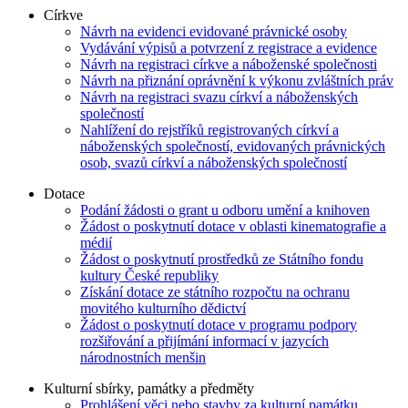
Církve
Návrh na evidenci evidované právnické osoby
Vydávání výpisů a potvrzení z registrace a evidence
Návrh na registraci církve a náboženské společnosti
Návrh na přiznání oprávnění k výkonu zvláštních práv
Návrh na registraci svazu církví a náboženských
společností
Nahlížení do rejstříků registrovaných církví a
náboženských společností, evidovaných právnických
osob, svazů církví a náboženských společností
Dotace
Podání žádosti o grant u odboru umění a knihoven
Žádost o poskytnutí dotace v oblasti kinematografie a
médií
Žádost o poskytnutí prostředků ze Státního fondu
kultury České republiky
Získání dotace ze státního rozpočtu na ochranu
movitého kulturního dědictví
Žádost o poskytnutí dotace v programu podpory
rozšiřování a přijímání informací v jazycích
národnostních menšin
Kulturní sbírky, památky a předměty
Prohlášení věci nebo stavby za kulturní památku