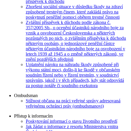
příspěvek k důchodu
Zhoršení sociální situace v důsledku škody na zdraví
způsobené trestným činem, které zakládá právo na
poskytnutí peněžité pomoci obětem trestné činnosti
Zvláštní příspěvek k důchodu podle zákona č.
357/2005 Sb., o ocenění účastníků národního boje za
vznik a osvobození Československa a některých
pozůstalých po nich, o zvláštním příspěvku k důchodu
některým osobám, o jednorázové peněžní částce
některým účastníkům národního boje za osvobození v
letech 1939 až 1945 a o změně některých zákonů, ve
znění pozdějších předpisů
Uplatnění nároku na náhradu škody způsobené při
výkonu státní moci, došlo-li ke škodě v občanském
soudním řízení nebo v řízení trestním, v soudnictví
správním, jakož i v těch případech, kdy stát odpovídá
za postup notáře či soudního exekutora
Ombudsman
Stížnost občana na práci veřejné správy adresovaná
veřejnému ochránci práv (ombudsmanovi)
Přístup k informacím
Poskytování informací o stavu životního prostředí
Jak žádat o informace z resortu Ministerstva vnitra