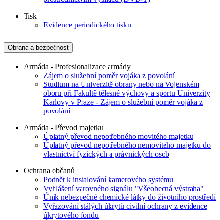
Tisk
Evidence periodického tisku
Obrana a bezpečnost
Armáda - Profesionalizace armády
Zájem o služební poměr vojáka z povolání
Studium na Univerzitě obrany nebo na Vojenském
oboru při Fakultě tělesné výchovy a sportu Univerzity
Karlovy v Praze - Zájem o služební poměr vojáka z
povolání
Armáda - Převod majetku
Úplatný převod nepotřebného movitého majetku
Úplatný převod nepotřebného nemovitého majetku do
vlastnictví fyzických a právnických osob
Ochrana občanů
Podnět k instalování kamerového systému
Vyhlášení varovného signálu "Všeobecná výstraha"
Únik nebezpečné chemické látky do životního prostředí
Vyřazování stálých úkrytů civilní ochrany z evidence
úkrytového fondu