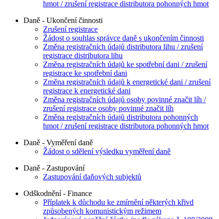
hmot / zrušení registrace distributora pohonných hmot
Daně - Ukončení činnosti
Zrušení registrace
Žádost o souhlas správce daně s ukončením činnosti
Změna registračních údajů distributora lihu / zrušení
registrace distributora lihu
Změna registračních údajů ke spotřební dani / zrušení
registrace ke spotřební dani
Změna registračních údajů k energetické dani / zrušení
registrace k energetické dani
Změna registračních údajů osoby povinné značit líh /
zrušení registrace osoby povinné značit líh
Změna registračních údajů distributora pohonných
hmot / zrušení registrace distributora pohonných hmot
Daně - Vyměření daně
Žádost o sdělení výsledku vyměření daně
Daně - Zastupování
Zastupování daňových subjektů
Odškodnění - Finance
Příplatek k důchodu ke zmírnění některých křivd
způsobených komunistickým režimem