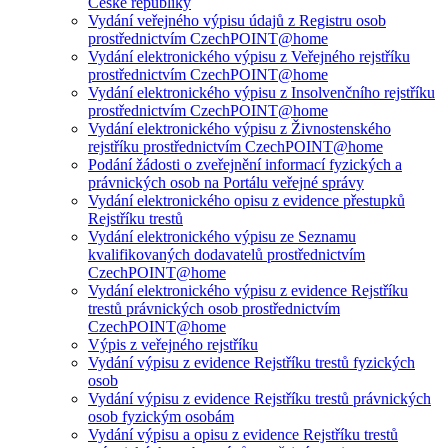
České republiky
Vydání veřejného výpisu údajů z Registru osob
prostřednictvím CzechPOINT@home
Vydání elektronického výpisu z Veřejného rejstříku
prostřednictvím CzechPOINT@home
Vydání elektronického výpisu z Insolvenčního rejstříku
prostřednictvím CzechPOINT@home
Vydání elektronického výpisu z Živnostenského
rejstříku prostřednictvím CzechPOINT@home
Podání žádosti o zveřejnění informací fyzických a
právnických osob na Portálu veřejné správy
Vydání elektronického opisu z evidence přestupků
Rejstříku trestů
Vydání elektronického výpisu ze Seznamu
kvalifikovaných dodavatelů prostřednictvím
CzechPOINT@home
Vydání elektronického výpisu z evidence Rejstříku
trestů právnických osob prostřednictvím
CzechPOINT@home
Výpis z veřejného rejstříku
Vydání výpisu z evidence Rejstříku trestů fyzických
osob
Vydání výpisu z evidence Rejstříku trestů právnických
osob fyzickým osobám
Vydání výpisu a opisu z evidence Rejstříku trestů