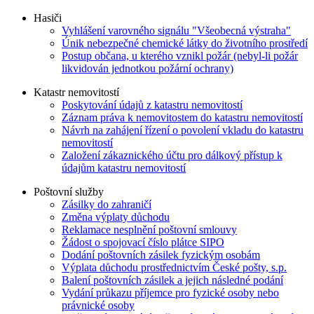
Hasiči
Vyhlášení varovného signálu "Všeobecná výstraha"
Únik nebezpečné chemické látky do životního prostředí
Postup občana, u kterého vznikl požár (nebyl-li požár
likvidován jednotkou požární ochrany)
Katastr nemovitostí
Poskytování údajů z katastru nemovitostí
Záznam práva k nemovitostem do katastru nemovitostí
Návrh na zahájení řízení o povolení vkladu do katastru
nemovitostí
Založení zákaznického účtu pro dálkový přístup k
údajům katastru nemovitostí
Poštovní služby
Zásilky do zahraničí
Změna výplaty důchodu
Reklamace nesplnění poštovní smlouvy
Žádost o spojovací číslo plátce SIPO
Dodání poštovních zásilek fyzickým osobám
Výplata důchodu prostřednictvím České pošty, s.p.
Balení poštovních zásilek a jejich následné podání
Vydání průkazu příjemce pro fyzické osoby nebo
právnické osoby